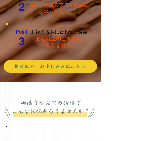
​2
雨漏り診断のプロが確実に
水みちを特定
​Point
お家の現状に合わせた提案
​3
必要以上のご提案は
致しません
相談無料！お申し込みはこちら