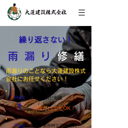
​​​繰り返さない！
雨
​漏
​り
​修
繕
雨漏りのことなら大蓮建設株式
会社にお任せください！
​Point
気軽に相談
​1
点検だけでもOK！
​Point
雨漏り箇所特定調査無料