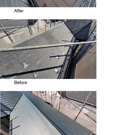
​After
​Before