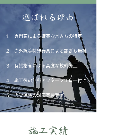
​１
専門家による確実な水みちの特定
​２
赤外線等特殊器具による診断も無料
​３
有資格者による高度な技術施工
​４
施工後の無料アフターフォロー付き
​５
火災保険の対応実績豊富