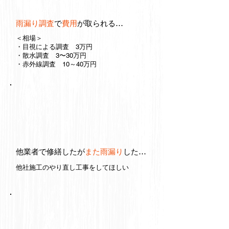
雨漏り調査
で
費用
が取られる…
＜相場＞
・目視による調査 3万円
・散水調査 3〜30万円
・赤外線調査 10～40万円
他業者で修繕したが
また雨漏り
した…
他社施工のやり直し工事をしてほしい